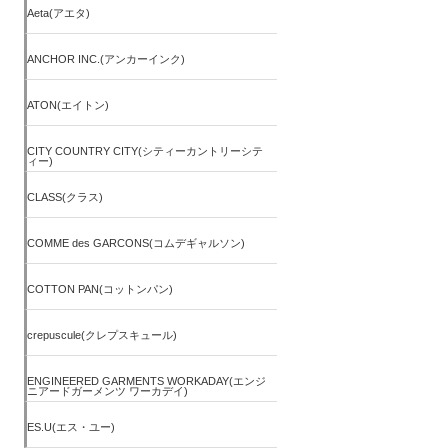
Aeta(アエタ)
ANCHOR INC.(アンカーインク)
ATON(エイトン)
CITY COUNTRY CITY(シティーカントリーシテ
ィー)
CLASS(クラス)
COMME des GARCONS(コムデギャルソン)
COTTON PAN(コットンパン)
crepuscule(クレプスキュール)
ENGINEERED GARMENTS WORKADAY(エンジ
ニアードガーメンツ ワーカデイ)
ES.U(エス・ユー)