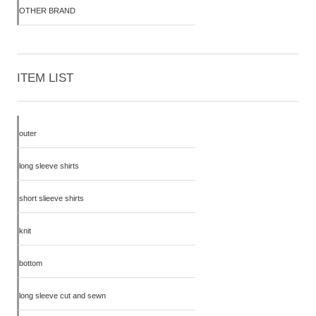
OTHER BRAND
ITEM LIST
outer
long sleeve shirts
short slieeve shirts
knit
bottom
long sleeve cut and sewn