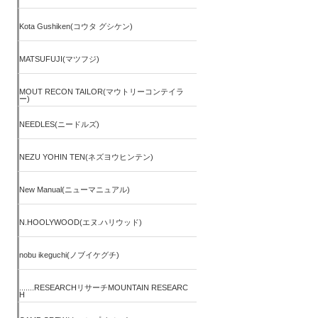
Kota Gushiken(コウタ グシケン)
MATSUFUJI(マツフジ)
MOUT RECON TAILOR(マウトリーコンテイラ
ー)
NEEDLES(ニードルズ)
NEZU YOHIN TEN(ネズヨウヒンテン)
New Manual(ニューマニュアル)
N.HOOLYWOOD(エヌ.ハリウッド)
nobu ikeguchi(ノブイケグチ)
.......RESEARCHリサーチMOUNTAIN RESEARC
H