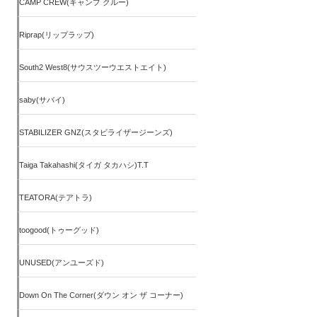
CAMP CREW(キャンプ クルー)
Riprap(リップラップ)
South2 West8(サウスツーウエストエイト)
saby(サバイ)
STABILIZER GNZ(スタビライザージーンズ)
Taiga Takahashi(タイガ タカハシ)T.T
TEATORA(テアトラ)
toogood(トゥーグッド)
UNUSED(アンユーズド)
Down On The Corner(ダウン オン ザ コーナー)