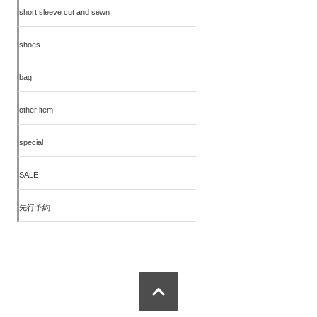
short sleeve cut and sewn
shoes
bag
other item
special
SALE
先行予約