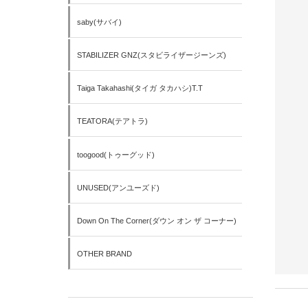
saby(サバイ)
STABILIZER GNZ(スタビライザージーンズ)
Taiga Takahashi(タイガ タカハシ)T.T
TEATORA(テアトラ)
toogood(トゥーグッド)
UNUSED(アンユーズド)
Down On The Corner(ダウン オン ザ コーナー)
OTHER BRAND