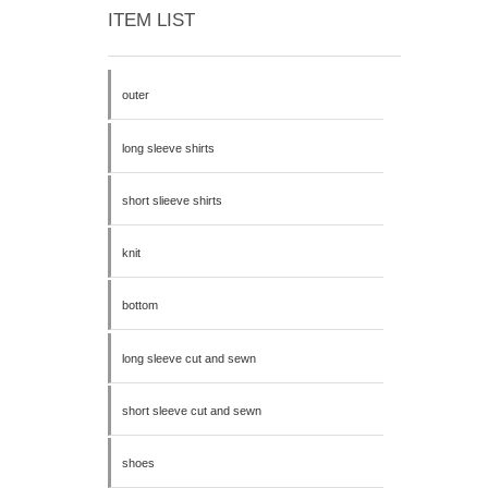
ITEM LIST
outer
long sleeve shirts
short slieeve shirts
knit
bottom
long sleeve cut and sewn
short sleeve cut and sewn
shoes