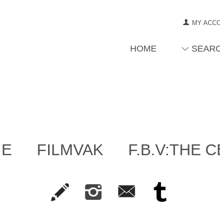
MY ACC
HOME
SEAR
IE
FILMVAK
F.B.V:THE 