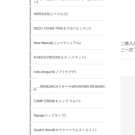
ー)
NEEDLES(ニードルズ)
NEZU YOHIN TEN(ネズヨウヒンテン)
New Manual(ニューマニュアル)
ご購入
ご一読
N.HOOLYWOOD(エヌ.ハリウッド)
nobu ikeguchi(ノブイケグチ)
.......RESEARCHリサーチMOUNTAIN RESEARC
H
CAMP CREW(キャンプ クルー)
Riprap(リップラップ)
South2 West8(サウスツーウエストエイト)