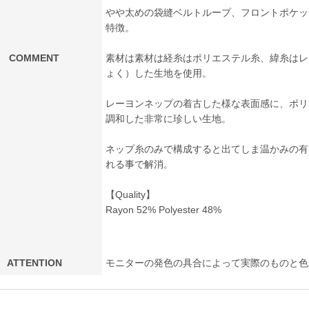
やや太めの袋縫ベルトループ、フロントポケット
特徴。
COMMENT
素材は素材は経糸はポリエステル糸、緯糸はレ
ょく）した生地を使用。
レーヨンネップの着古した様な表面感に、ポリ
調和した非常に珍しい生地。
ネップ糸のみで構成すると出てしま温かみの有
れる事で解消。
【Quality】
Rayon 52% Polyester 48%
ATTENTION
モニターの発色の具合によって実際のものと色