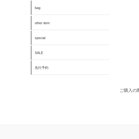
bag
other item
special
SALE
先行予約
ご購入の