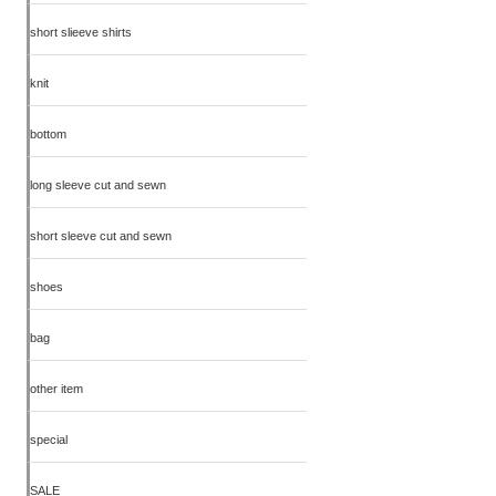
short slieeve shirts
knit
bottom
long sleeve cut and sewn
short sleeve cut and sewn
shoes
bag
other item
special
SALE