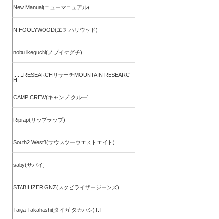
New Manual(ニューマニュアル)
N.HOOLYWOOD(エヌ.ハリウッド)
nobu ikeguchi(ノブイケグチ)
.......RESEARCHリサーチMOUNTAIN RESEARC
H
CAMP CREW(キャンプ クルー)
Riprap(リップラップ)
South2 West8(サウスツーウエストエイト)
saby(サバイ)
STABILIZER GNZ(スタビライザージーンズ)
Taiga Takahashi(タイガ タカハシ)T.T