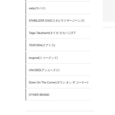
saby(サバイ)
STABILIZER GNZ(スタビライザージーンズ)
Taiga Takahashi(タイガ タカハシ)T.T
TEATORA(テアトラ)
toogood(トゥーグッド)
UNUSED(アンユーズド)
Down On The Corner(ダウン オン ザ コーナー)
OTHER BRAND