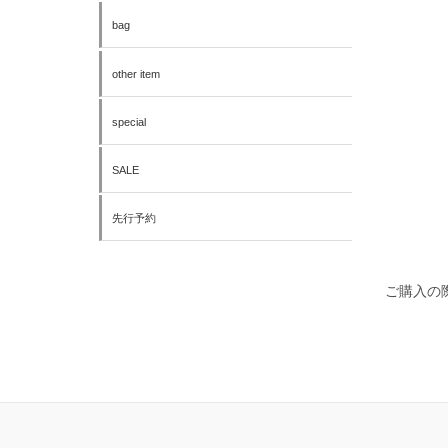
bag
other item
special
SALE
先行予約
ご購入の