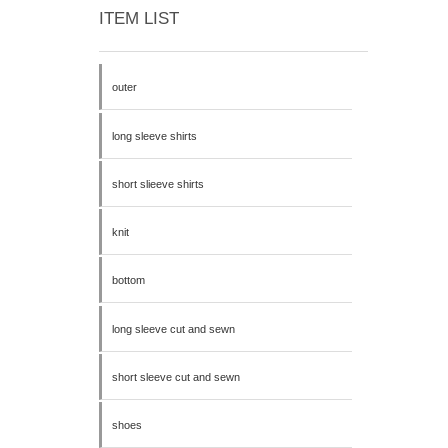
ITEM LIST
outer
long sleeve shirts
short slieeve shirts
knit
bottom
long sleeve cut and sewn
short sleeve cut and sewn
shoes