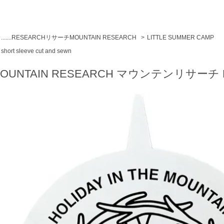
.......RESEARCHリサーチMOUNTAIN RESEARCH
>
LITTLE SUMMER CAMP
short sleeve cut and sewn
OUNTAIN RESEARCH マウンテンリサーチ Mosqui