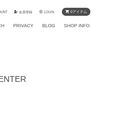
0アイテム
OUNT
会員登録
LOGIN
CH
PRIVACY
BLOG
SHOP INFO
CENTER