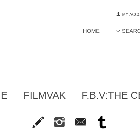
MY ACC
HOME
SEAR
IE
FILMVAK
F.B.V:THE 