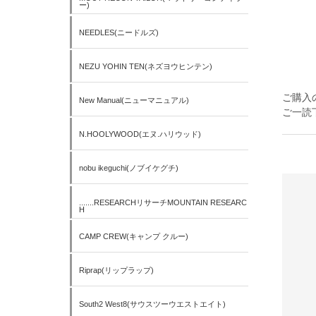
ー)
NEEDLES(ニードルズ)
NEZU YOHIN TEN(ネズヨウヒンテン)
ご購入
New Manual(ニューマニュアル)
ご一読
N.HOOLYWOOD(エヌ.ハリウッド)
nobu ikeguchi(ノブイケグチ)
.......RESEARCHリサーチMOUNTAIN RESEARC
H
CAMP CREW(キャンプ クルー)
Riprap(リップラップ)
South2 West8(サウスツーウエストエイト)