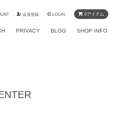
0アイテム
OUNT
会員登録
LOGIN
CH
PRIVACY
BLOG
SHOP INFO
CENTER