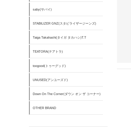
saby(サバイ)
STABILIZER GNZ(スタビライザージーンズ)
Taiga Takahashi(タイガ タカハシ)T.T
TEATORA(テアトラ)
toogood(トゥーグッド)
UNUSED(アンユーズド)
Down On The Corner(ダウン オン ザ コーナー)
OTHER BRAND