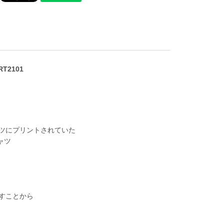
RT2101
ャツにプリントされていた
ャツ
と訳すことから