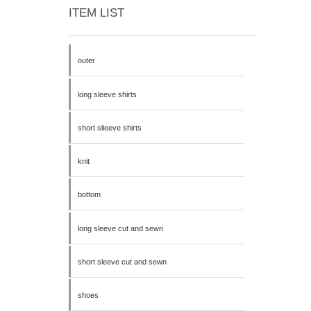
ITEM LIST
outer
long sleeve shirts
short slieeve shirts
knit
bottom
long sleeve cut and sewn
short sleeve cut and sewn
shoes