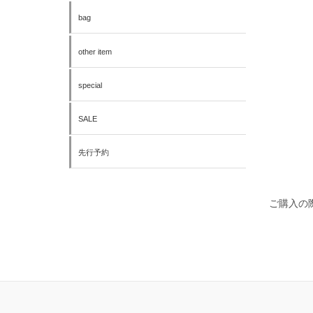
bag
other item
special
SALE
先行予約
ご購入の