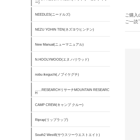
ー)
NEEDLES(ニードルズ)
ご購入
ご一読
NEZU YOHIN TEN(ネズヨウヒンテン)
New Manual(ニューマニュアル)
N.HOOLYWOOD(エヌ.ハリウッド)
nobu ikeguchi(ノブイケグチ)
.......RESEARCHリサーチMOUNTAIN RESEARC
H
CAMP CREW(キャンプ クルー)
Riprap(リップラップ)
South2 West8(サウスツーウエストエイト)