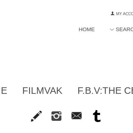
MY ACC
HOME
SEAR
IE
FILMVAK
F.B.V:THE 