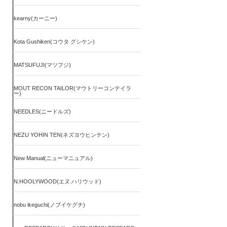
kearny(カーニー)
Kota Gushiken(コウタ グシケン)
MATSUFUJI(マツフジ)
MOUT RECON TAILOR(マウトリーコンテイラ
ー)
NEEDLES(ニードルズ)
NEZU YOHIN TEN(ネズヨウヒンテン)
New Manual(ニューマニュアル)
N.HOOLYWOOD(エヌ.ハリウッド)
nobu ikeguchi(ノブイケグチ)