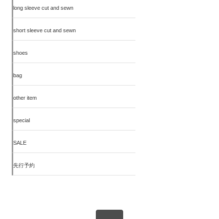
long sleeve cut and sewn
short sleeve cut and sewn
shoes
bag
other item
special
SALE
先行予約