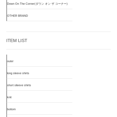
Down On The Corner(ダウン オン ザ コーナー)
OTHER BRAND
ITEM LIST
outer
long sleeve shirts
short slieeve shirts
knit
bottom