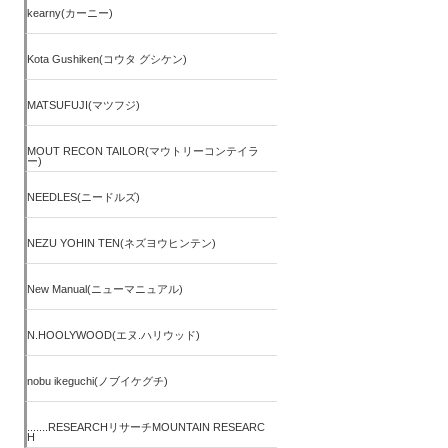
kearny(カーニー)
Kota Gushiken(コウタ グシケン)
MATSUFUJI(マツフジ)
MOUT RECON TAILOR(マウトリーコンテイラ
ー)
NEEDLES(ニードルズ)
NEZU YOHIN TEN(ネズヨウヒンテン)
New Manual(ニューマニュアル)
N.HOOLYWOOD(エヌ.ハリウッド)
nobu ikeguchi(ノブイケグチ)
.......RESEARCHリサーチMOUNTAIN RESEARC
H