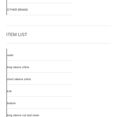
OTHER BRAND
ITEM LIST
outer
long sleeve shirts
short slieeve shirts
knit
bottom
long sleeve cut and sewn