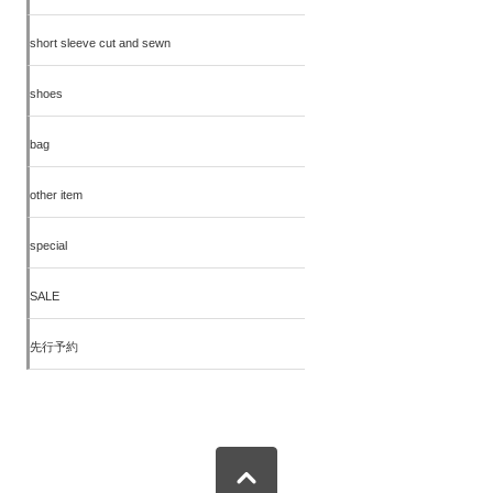
short sleeve cut and sewn
shoes
bag
other item
special
SALE
先行予約