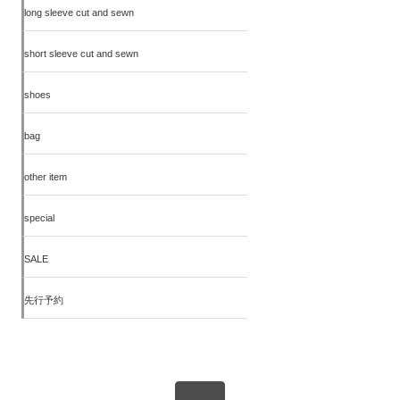
long sleeve cut and sewn
short sleeve cut and sewn
shoes
bag
other item
special
SALE
先行予約