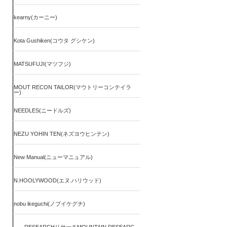
kearny(カーニー)
Kota Gushiken(コウタ グシケン)
MATSUFUJI(マツフジ)
MOUT RECON TAILOR(マウトリーコンテイラ
ー)
NEEDLES(ニードルズ)
NEZU YOHIN TEN(ネズヨウヒンテン)
New Manual(ニューマニュアル)
N.HOOLYWOOD(エヌ.ハリウッド)
nobu ikeguchi(ノブイケグチ)