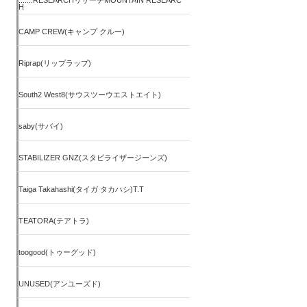
.......RESEARCHリサーチMOUNTAIN RESEARC
H
CAMP CREW(キャンプ クルー)
Riprap(リップラップ)
South2 West8(サウスツーウエストエイト)
saby(サバイ)
STABILIZER GNZ(スタビライザージーンズ)
Taiga Takahashi(タイガ タカハシ)T.T
TEATORA(テアトラ)
toogood(トゥーグッド)
UNUSED(アンユーズド)