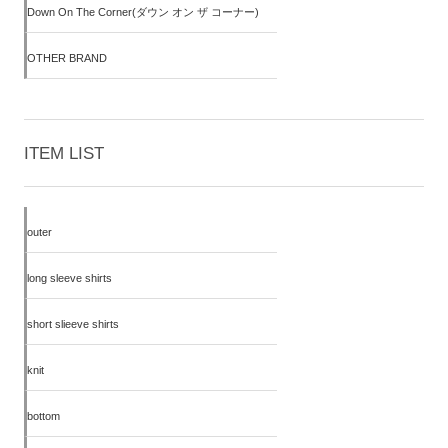
Down On The Corner(ダウン オン ザ コーナー)
OTHER BRAND
ITEM LIST
outer
long sleeve shirts
short slieeve shirts
knit
bottom