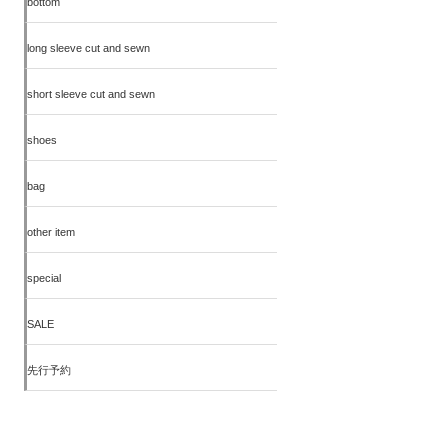
bottom
long sleeve cut and sewn
short sleeve cut and sewn
shoes
bag
other item
special
SALE
先行予約