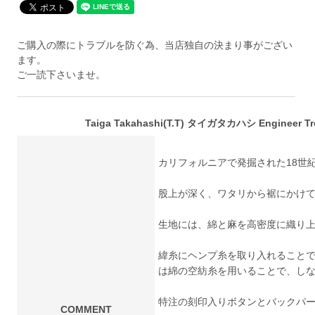
ご購入の際にトラブルを防ぐ為、当店独自の決まり事がござい
ます。
ご一読下さいませ。
Taiga Takahashi(T.T) タイガタカハシ Engineer Tro
カリフォルニアで発掘された18世
股上が深く、ワタリから裾にかけ
生地には、綿と麻を高密度に織り
緯糸にヘンプ糸を取り入れること
は綿の空紡糸を用いることで、し
特注の刻印入りボタンとバックパ
COMMENT