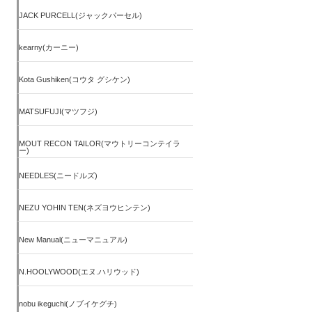
JACK PURCELL(ジャックパーセル)
kearny(カーニー)
Kota Gushiken(コウタ グシケン)
MATSUFUJI(マツフジ)
MOUT RECON TAILOR(マウトリーコンテイラ
ー)
NEEDLES(ニードルズ)
NEZU YOHIN TEN(ネズヨウヒンテン)
New Manual(ニューマニュアル)
N.HOOLYWOOD(エヌ.ハリウッド)
nobu ikeguchi(ノブイケグチ)