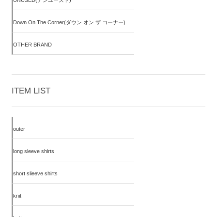
UNUSED(アンユーズド)
Down On The Corner(ダウン オン ザ コーナー)
OTHER BRAND
ITEM LIST
outer
long sleeve shirts
short slieeve shirts
knit