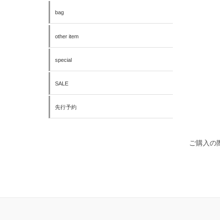
bag
other item
special
SALE
先行予約
ご購入の