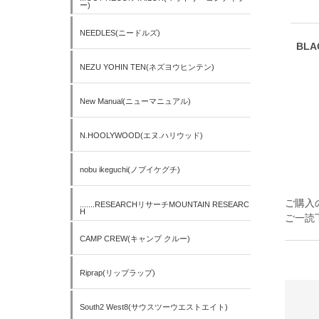
ー)
NEEDLES(ニードルズ)
BLA
NEZU YOHIN TEN(ネズヨウヒンテン)
New Manual(ニューマニュアル)
N.HOOLYWOOD(エヌ.ハリウッド)
nobu ikeguchi(ノブイケグチ)
ご購入
.......RESEARCHリサーチMOUNTAIN RESEARC
H
ご一読
CAMP CREW(キャンプ クルー)
Riprap(リップラップ)
South2 West8(サウスツーウエストエイト)