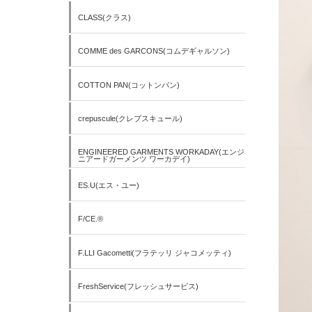
CLASS(クラス)
COMME des GARCONS(コムデギャルソン)
COTTON PAN(コットンパン)
crepuscule(クレプスキュール)
ENGINEERED GARMENTS WORKADAY(エンジ
ニアードガーメンツ ワーカデイ)
ES.U(エス・ユー)
F/CE.®
F.LLI Gacometti(フラテッリ ジャコメッティ)
FreshService(フレッシュサービス)