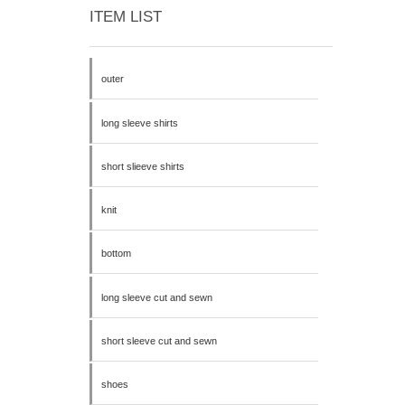
ITEM LIST
outer
long sleeve shirts
short slieeve shirts
knit
bottom
long sleeve cut and sewn
short sleeve cut and sewn
shoes