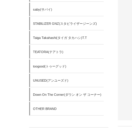
saby(サバイ)
STABILIZER GNZ(スタビライザージーンズ)
Taiga Takahashi(タイガ タカハシ)T.T
TEATORA(テアトラ)
toogood(トゥーグッド)
UNUSED(アンユーズド)
Down On The Corner(ダウン オン ザ コーナー)
OTHER BRAND