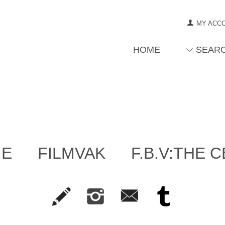
MY ACC
HOME
SEAR
IE
FILMVAK
F.B.V:THE 