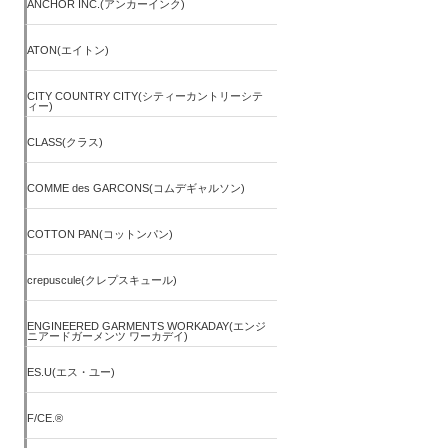
ANCHOR INC.(アンカーインク)
ATON(エイトン)
CITY COUNTRY CITY(シティーカントリーシテ
ィー)
CLASS(クラス)
COMME des GARCONS(コムデギャルソン)
COTTON PAN(コットンパン)
crepuscule(クレプスキュール)
ENGINEERED GARMENTS WORKADAY(エンジ
ニアードガーメンツ ワーカデイ)
ES.U(エス・ユー)
F/CE.®