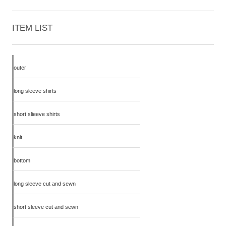
ITEM LIST
outer
long sleeve shirts
short slieeve shirts
knit
bottom
long sleeve cut and sewn
short sleeve cut and sewn