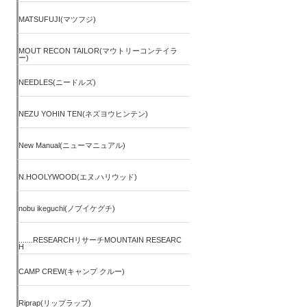
MATSUFUJI(マツフジ)
MOUT RECON TAILOR(マウトリーコンテイラ
ー)
NEEDLES(ニードルズ)
NEZU YOHIN TEN(ネズヨウヒンテン)
New Manual(ニューマニュアル)
N.HOOLYWOOD(エヌ.ハリウッド)
nobu ikeguchi(ノブイケグチ)
.......RESEARCHリサーチMOUNTAIN RESEARC
H
CAMP CREW(キャンプ クルー)
Riprap(リップラップ)