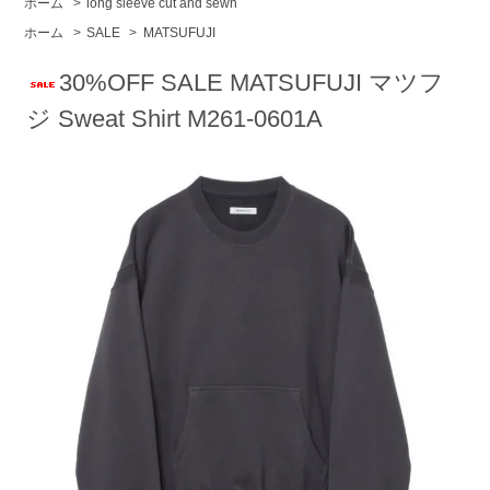
ホーム
>
long sleeve cut and sewn
ホーム
>
SALE
>
MATSUFUJI
30%OFF SALE MATSUFUJI マツフ
ジ Sweat Shirt M261-0601A