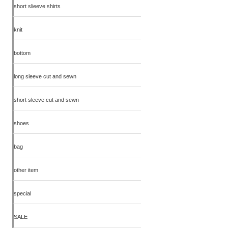
short slieeve shirts
knit
bottom
long sleeve cut and sewn
short sleeve cut and sewn
shoes
bag
other item
special
SALE