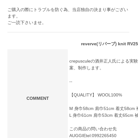
ご購入の際にトラブルを防ぐ為、当店独自の決まり事がござい
ます。
ご一読下さいませ。
reverve(リバーブ) knit RV2
crepusculeの酒井正人氏による
案、制作します。
--
【QUALITY】 WOOL100%
COMMENT
M 身巾58cm 肩巾51cm 着丈58cm 
L 身巾61cm 肩巾53cm 着丈65cm 
この商品の問い合わせ先
AUGGIE
tel:0992265450