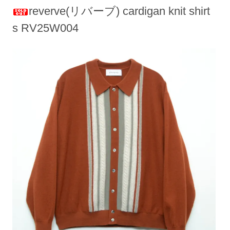
reverve(リバーブ) cardigan knit shirt
s RV25W004