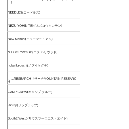
ー)
NEEDLES(ニードルズ)
NEZU YOHIN TEN(ネズヨウヒンテン)
New Manual(ニューマニュアル)
N.HOOLYWOOD(エヌ.ハリウッド)
nobu ikeguchi(ノブイケグチ)
.......RESEARCHリサーチMOUNTAIN RESEARC
H
CAMP CREW(キャンプ クルー)
Riprap(リップラップ)
South2 West8(サウスツーウエストエイト)