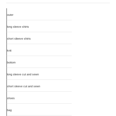
outer
long sleeve shirts
short slieeve shirts
knit
bottom
long sleeve cut and sewn
short sleeve cut and sewn
shoes
bag