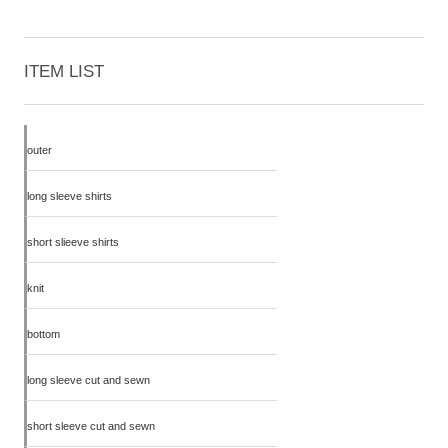
ITEM LIST
outer
long sleeve shirts
short slieeve shirts
knit
bottom
long sleeve cut and sewn
short sleeve cut and sewn