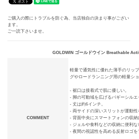
ご購入の際にトラブルを防ぐ為、当店独自の決まり事がござい
ます。
ご一読下さいませ。
GOLDWIN ゴールドウイン Breathable Activ
軽量で通気性に優れた薄手のリッ
グやロードランニング用の軽量シ
- 裾口は接着式で肌に優しい。
- 脚の可動域を広げるバギーシルエ
- 丈は約6インチ。
- 両サイドの深いスリットが運動性
COMMENT
- 背面中央にスマートフォンの収
- ジェルや食料などの収納に便利
- 夜間の視認性を高める反射ロゴ