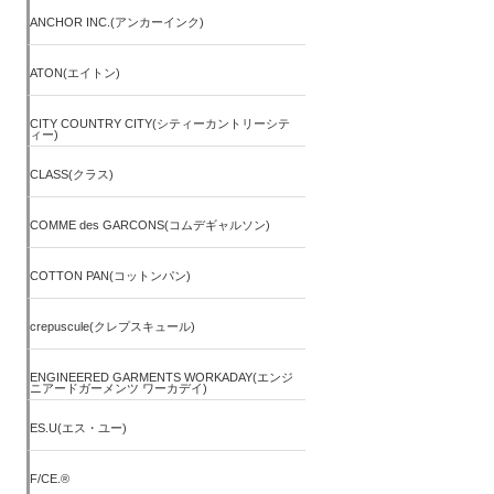
ANCHOR INC.(アンカーインク)
ATON(エイトン)
CITY COUNTRY CITY(シティーカントリーシテ
ィー)
CLASS(クラス)
COMME des GARCONS(コムデギャルソン)
COTTON PAN(コットンパン)
crepuscule(クレプスキュール)
ENGINEERED GARMENTS WORKADAY(エンジ
ニアードガーメンツ ワーカデイ)
ES.U(エス・ユー)
F/CE.®