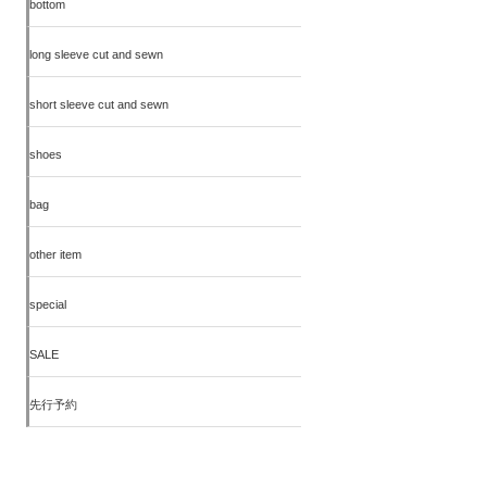
bottom
long sleeve cut and sewn
short sleeve cut and sewn
shoes
bag
other item
special
SALE
先行予約