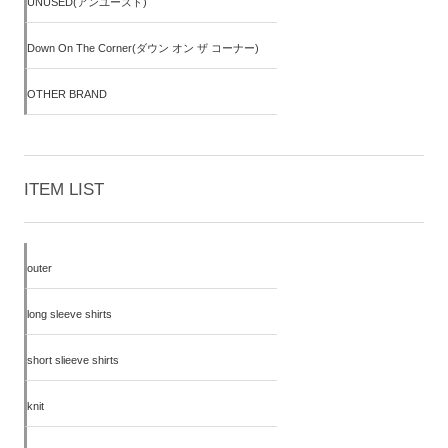
UNUSED(アンユーズド)
Down On The Corner(ダウン オン ザ コーナー)
OTHER BRAND
ITEM LIST
outer
long sleeve shirts
short slieeve shirts
knit