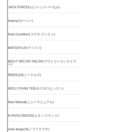
JACK PURCELL(ジャックパーセル)
kearny(カーニー)
Kota Gushiken(コウタ グシケン)
MATSUFUJI(マツフジ)
MOUT RECON TAILOR(マウトリーコンテイラ
ー)
NEEDLES(ニードルズ)
NEZU YOHIN TEN(ネズヨウヒンテン)
New Manual(ニューマニュアル)
N.HOOLYWOOD(エヌ.ハリウッド)
nobu ikeguchi(ノブイケグチ)