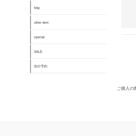
bag
other item
special
SALE
先行予約
ご購入の