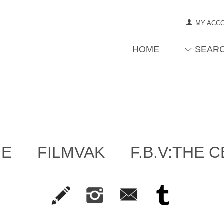
MY ACC
HOME
SEAR
IE
FILMVAK
F.B.V:THE 