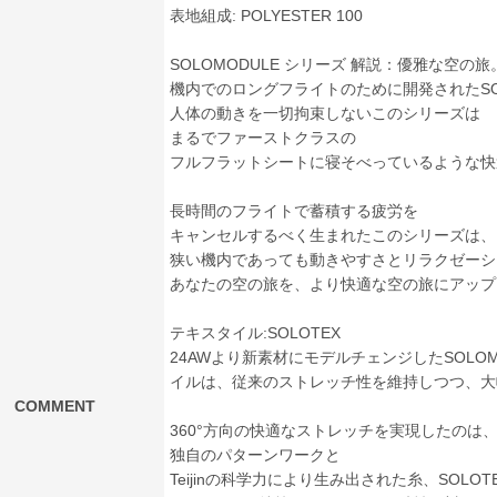
表地組成: POLYESTER 100
SOLOMODULE シリーズ 解説：優雅な空の旅
機内でのロングフライトのために開発されたSOL
人体の動きを一切拘束しないこのシリーズは
まるでファーストクラスの
フルフラットシートに寝そべっているような快
長時間のフライトで蓄積する疲労を
キャンセルするべく生まれたこのシリーズは、
狭い機内であっても動きやすさとリラクゼーシ
あなたの空の旅を、より快適な空の旅にアップ
テキスタイル:SOLOTEX
24AWより新素材にモデルチェンジしたSOLO
イルは、従来のストレッチ性を維持しつつ、大
COMMENT
360°方向の快適なストレッチを実現したのは
独自のパターンワークと
Teijinの科学力により生み出された糸、SOLOT