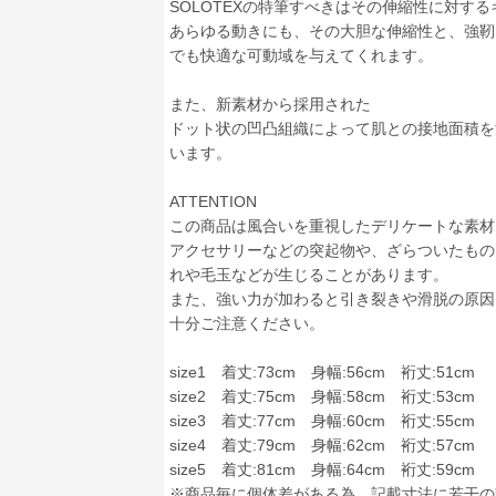
SOLOTEXの特筆すべきはその伸縮性に対す
あらゆる動きにも、その大胆な伸縮性と、強靭
でも快適な可動域を与えてくれます。
また、新素材から採用された
ドット状の凹凸組織によって肌との接地面積を
います。
ATTENTION
この商品は風合いを重視したデリケートな素材
アクセサリーなどの突起物や、ざらついたもの
れや毛玉などが生じることがあります。
また、強い力が加わると引き裂きや滑脱の原因
十分ご注意ください。
size1 着丈:73cm 身幅:56cm 裄丈:51cm
size2 着丈:75cm 身幅:58cm 裄丈:53cm
size3 着丈:77cm 身幅:60cm 裄丈:55cm
size4 着丈:79cm 身幅:62cm 裄丈:57cm
size5 着丈:81cm 身幅:64cm 裄丈:59cm
※商品毎に個体差がある為、記載寸法に若干の