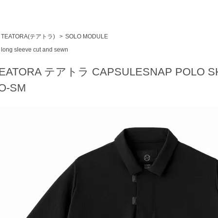
TEATORA(テアトラ)
>
SOLO MODULE
long sleeve cut and sewn
EATORA テアトラ CAPSULESNAP POLO SH
O-SM