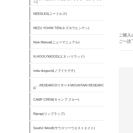
ー)
NEEDLES(ニードルズ)
NEZU YOHIN TEN(ネズヨウヒンテン)
ご購入
ご一読
New Manual(ニューマニュアル)
N.HOOLYWOOD(エヌ.ハリウッド)
nobu ikeguchi(ノブイケグチ)
.......RESEARCHリサーチMOUNTAIN RESEARC
H
CAMP CREW(キャンプ クルー)
Riprap(リップラップ)
South2 West8(サウスツーウエストエイト)