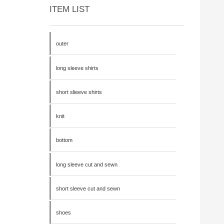
ITEM LIST
outer
long sleeve shirts
short slieeve shirts
knit
bottom
long sleeve cut and sewn
short sleeve cut and sewn
shoes