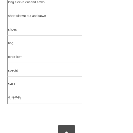
long sleeve cut and sewn
short sleeve cut and sewn
shoes
bag
other item
special
SALE
先行予約