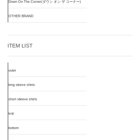
Down On The Corner(ダウン オン ザ コーナー)
OTHER BRAND
ITEM LIST
outer
long sleeve shirts
short slieeve shirts
knit
bottom