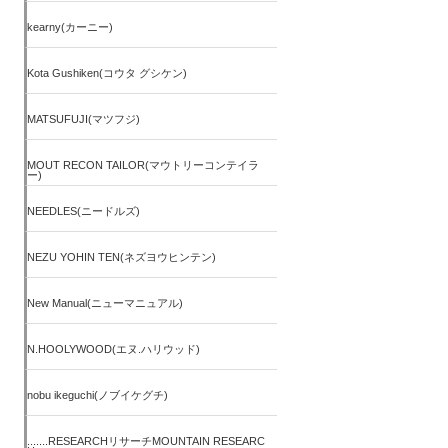
kearny(カーニー)
Kota Gushiken(コウタ グシケン)
MATSUFUJI(マツフジ)
MOUT RECON TAILOR(マウトリーコンテイラ
ー)
NEEDLES(ニードルズ)
NEZU YOHIN TEN(ネズヨウヒンテン)
New Manual(ニューマニュアル)
N.HOOLYWOOD(エヌ.ハリウッド)
nobu ikeguchi(ノブイケグチ)
.......RESEARCHリサーチMOUNTAIN RESEARC