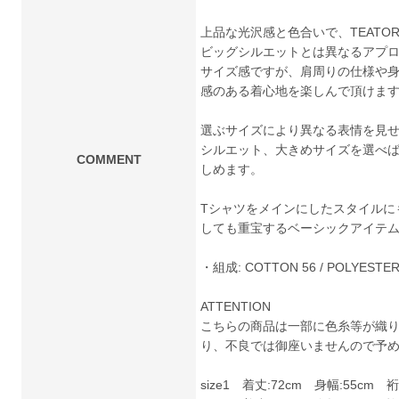
上品な光沢感と色合いで、TEATO
ビッグシルエットとは異なるアプ
サイズ感ですが、肩周りの仕様や
感のある着心地を楽しんで頂けま
選ぶサイズにより異なる表情を見
シルエット、大きめサイズを選べ
COMMENT
しめます。
Tシャツをメインにしたスタイルに
しても重宝するベーシックアイテ
・組成: COTTON 56 / POLYESTER
ATTENTION
こちらの商品は一部に色糸等が織
り、不良では御座いませんので予
size1 着丈:72cm 身幅:55cm 裄