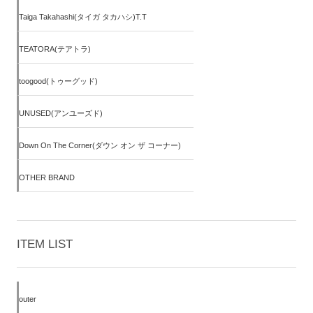
Taiga Takahashi(タイガ タカハシ)T.T
TEATORA(テアトラ)
toogood(トゥーグッド)
UNUSED(アンユーズド)
Down On The Corner(ダウン オン ザ コーナー)
OTHER BRAND
ITEM LIST
outer