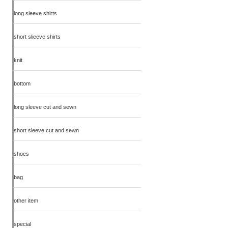
long sleeve shirts
short slieeve shirts
knit
bottom
long sleeve cut and sewn
short sleeve cut and sewn
shoes
bag
other item
special