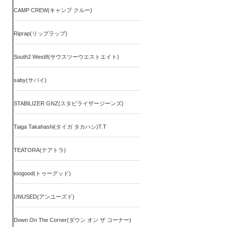
CAMP CREW(キャンプ クルー)
Riprap(リップラップ)
South2 West8(サウスツーウエストエイト)
saby(サバイ)
STABILIZER GNZ(スタビライザージーンズ)
Taiga Takahashi(タイガ タカハシ)T.T
TEATORA(テアトラ)
toogood(トゥーグッド)
UNUSED(アンユーズド)
Down On The Corner(ダウン オン ザ コーナー)