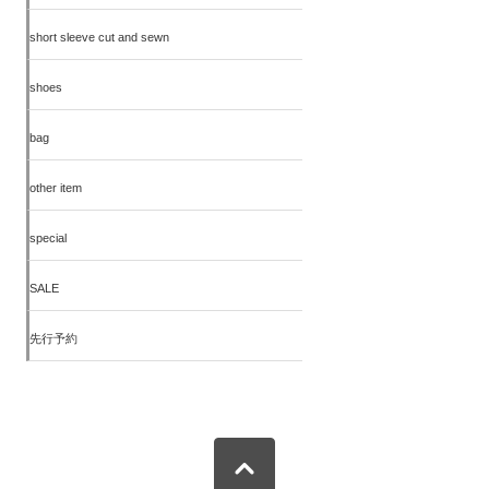
short sleeve cut and sewn
shoes
bag
other item
special
SALE
先行予約