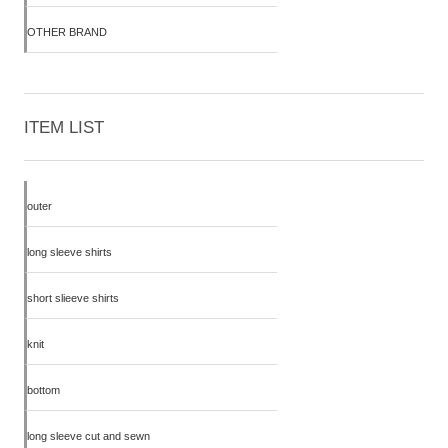
OTHER BRAND
ITEM LIST
outer
long sleeve shirts
short slieeve shirts
knit
bottom
long sleeve cut and sewn