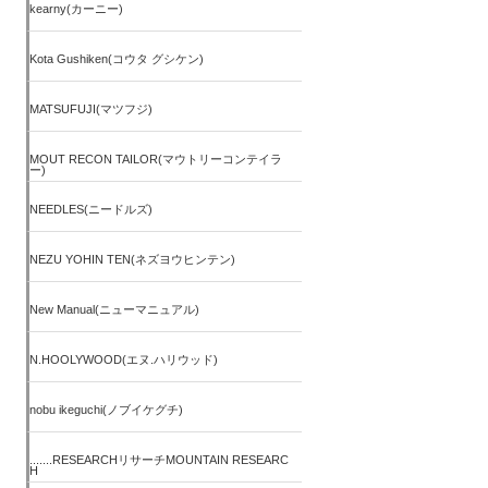
kearny(カーニー)
Kota Gushiken(コウタ グシケン)
MATSUFUJI(マツフジ)
MOUT RECON TAILOR(マウトリーコンテイラ
ー)
NEEDLES(ニードルズ)
NEZU YOHIN TEN(ネズヨウヒンテン)
New Manual(ニューマニュアル)
N.HOOLYWOOD(エヌ.ハリウッド)
nobu ikeguchi(ノブイケグチ)
.......RESEARCHリサーチMOUNTAIN RESEARC
H