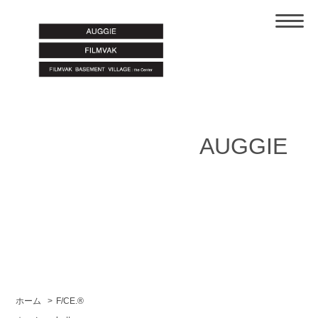
AUGGIE
ホーム
>
F/CE.®