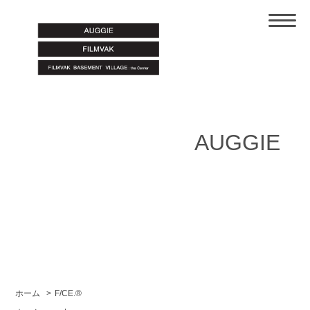
AUGGIE
ホーム
>
F/CE.®