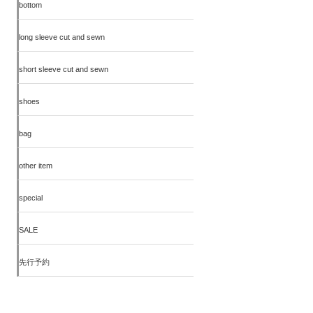
bottom
long sleeve cut and sewn
short sleeve cut and sewn
shoes
bag
other item
special
SALE
先行予約