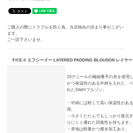
ご購入の際にトラブルを防ぐ為、当店独自の決まり事がござい
ます。
ご一読下さいませ。
F/CE.®︎ エフシーイー LAYERED PADDING BLOUSON レイヤ
20デニールの極細番手の糸を使用
かつ保温性のある中綿を入れた、
れた3WAYブルゾン。
・中綿には軽くて高い保温性がある【SO
用。
・小さくたたんでもしっかり復元す
りにくく優れた回復性を持ちます
・表地は軽量かつ撥水加工あり。