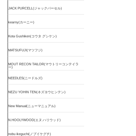
JACK PURCELL(ジャックパーセル)
kearny(カーニー)
Kota Gushiken(コウタ グシケン)
MATSUFUJI(マツフジ)
MOUT RECON TAILOR(マウトリーコンテイラ
ー)
NEEDLES(ニードルズ)
NEZU YOHIN TEN(ネズヨウヒンテン)
New Manual(ニューマニュアル)
N.HOOLYWOOD(エヌ.ハリウッド)
nobu ikeguchi(ノブイケグチ)