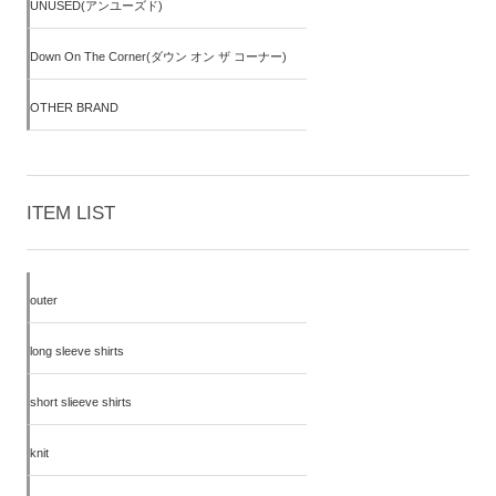
UNUSED(アンユーズド)
Down On The Corner(ダウン オン ザ コーナー)
OTHER BRAND
ITEM LIST
outer
long sleeve shirts
short slieeve shirts
knit