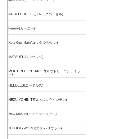
JACK PURCELL(ジャックパーセル)
kearny(カーニー)
Kota Gushiken(コウタ グシケン)
MATSUFUJI(マツフジ)
MOUT RECON TAILOR(マウトリーコンテイラ
ー)
NEEDLES(ニードルズ)
NEZU YOHIN TEN(ネズヨウヒンテン)
New Manual(ニューマニュアル)
N.HOOLYWOOD(エヌ.ハリウッド)