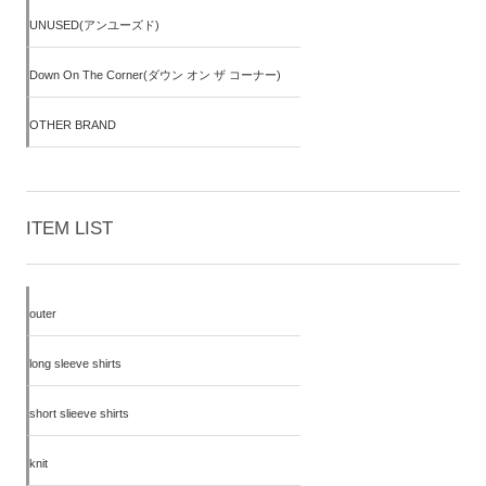
UNUSED(アンユーズド)
Down On The Corner(ダウン オン ザ コーナー)
OTHER BRAND
ITEM LIST
outer
long sleeve shirts
short slieeve shirts
knit