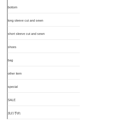
bottom
long sleeve cut and sewn
short sleeve cut and sewn
shoes
bag
other item
special
SALE
先行予約