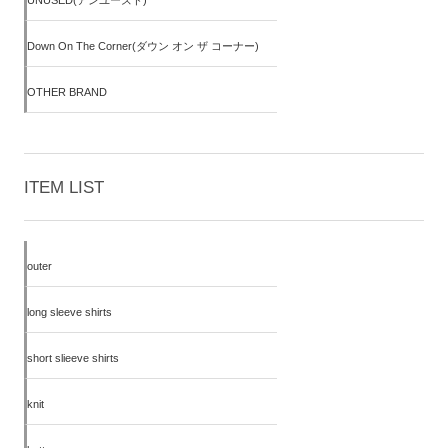
UNUSED(アンユーズド)
Down On The Corner(ダウン オン ザ コーナー)
OTHER BRAND
ITEM LIST
outer
long sleeve shirts
short slieeve shirts
knit