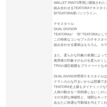
WALLET PANTS専用に開発され
組み合わせるTEATORAテキスタ
対TEATORA用パンツライン。
テキスタイル:
DUAL DIVISOR
TEATORAが ‘’対‘’TEATORA
この特殊なコンセプトのテキスタ
組み合わせる素材はもちろん、カ
また、柔らかな印象の表層によっ
着用者の印象そのものを柔らかく
TPOの適応範囲をプライベートな
DUAL DIVISOR専用テキスタイル
クラシカルな佇まいからは想像で
TEATORA史上最もダイナミック
人体の動きを一切拘束しないこの
その大胆な伸縮性と、強靭なキッ
あなたに快適な可動域を与えてく