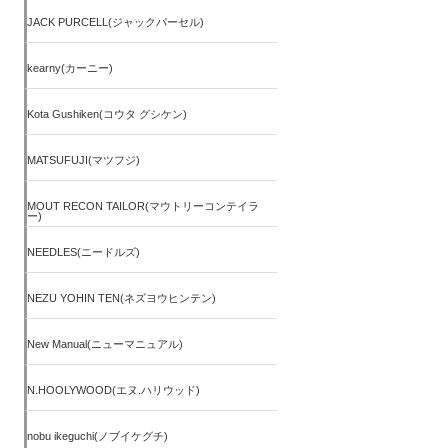
JACK PURCELL(ジャックパーセル)
kearny(カーニー)
Kota Gushiken(コウタ グシケン)
MATSUFUJI(マツフジ)
MOUT RECON TAILOR(マウトリーコンテイラ
ー)
NEEDLES(ニードルズ)
NEZU YOHIN TEN(ネズヨウヒンテン)
New Manual(ニューマニュアル)
N.HOOLYWOOD(エヌ.ハリウッド)
nobu ikeguchi(ノブイケグチ)