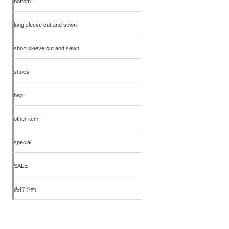
bottom
long sleeve cut and sewn
short sleeve cut and sewn
shoes
bag
other item
special
SALE
先行予約