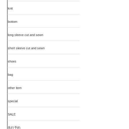
knit
bottom
long sleeve cut and sewn
short sleeve cut and sewn
shoes
bag
other item
special
SALE
先行予約