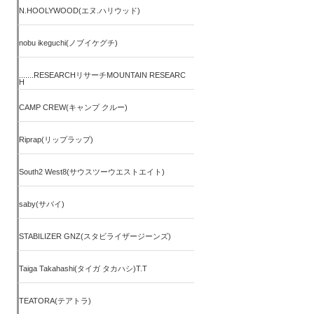
N.HOOLYWOOD(エヌ.ハリウッド)
nobu ikeguchi(ノブイケグチ)
.......RESEARCHリサーチMOUNTAIN RESEARC
H
CAMP CREW(キャンプ クルー)
Riprap(リップラップ)
South2 West8(サウスツーウエストエイト)
saby(サバイ)
STABILIZER GNZ(スタビライザージーンズ)
Taiga Takahashi(タイガ タカハシ)T.T
TEATORA(テアトラ)