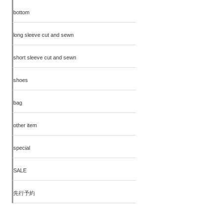
bottom
long sleeve cut and sewn
short sleeve cut and sewn
shoes
bag
other item
special
SALE
先行予約