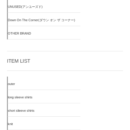
UNUSED(アンユーズド)
Down On The Corner(ダウン オン ザ コーナー)
OTHER BRAND
ITEM LIST
outer
long sleeve shirts
short slieeve shirts
knit