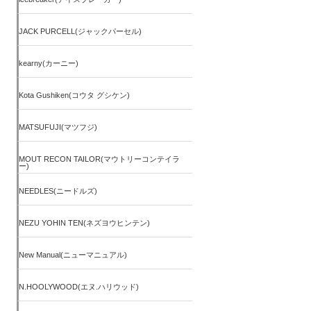
JACK PURCELL(ジャックパーセル)
kearny(カーニー)
Kota Gushiken(コウタ グシケン)
MATSUFUJI(マツフジ)
MOUT RECON TAILOR(マウトリーコンテイラ
ー)
NEEDLES(ニードルズ)
NEZU YOHIN TEN(ネズヨウヒンテン)
New Manual(ニューマニュアル)
N.HOOLYWOOD(エヌ.ハリウッド)