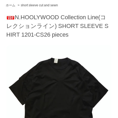
ホーム
>
short sleeve cut and sewn
N.HOOLYWOOD Collection Line(コ
レクションライン) SHORT SLEEVE S
HIRT 1201-CS26 pieces