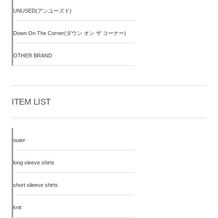
UNUSED(アンユーズド)
Down On The Corner(ダウン オン ザ コーナー)
OTHER BRAND
ITEM LIST
outer
long sleeve shirts
short slieeve shirts
knit