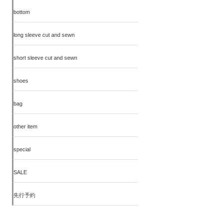
bottom
long sleeve cut and sewn
short sleeve cut and sewn
shoes
bag
other item
special
SALE
先行予約