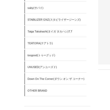
saby(サバイ)
STABILIZER GNZ(スタビライザージーンズ)
Taiga Takahashi(タイガ タカハシ)T.T
TEATORA(テアトラ)
toogood(トゥーグッド)
UNUSED(アンユーズド)
Down On The Corner(ダウン オン ザ コーナー)
OTHER BRAND