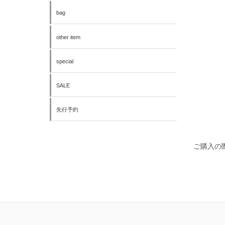
bag
other item
special
SALE
先行予約
ご購入の