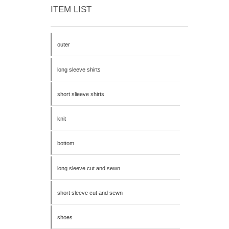
ITEM LIST
outer
long sleeve shirts
short slieeve shirts
knit
bottom
long sleeve cut and sewn
short sleeve cut and sewn
shoes