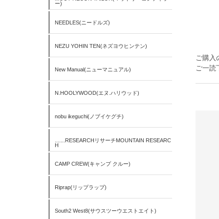
ー)
NEEDLES(ニードルズ)
NEZU YOHIN TEN(ネズヨウヒンテン)
ご購入
ご一読
New Manual(ニューマニュアル)
N.HOOLYWOOD(エヌ.ハリウッド)
nobu ikeguchi(ノブイケグチ)
.......RESEARCHリサーチMOUNTAIN RESEARC
H
CAMP CREW(キャンプ クルー)
Riprap(リップラップ)
South2 West8(サウスツーウエストエイト)