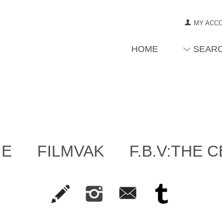
MY ACC
HOME
SEAR
IE
FILMVAK
F.B.V:THE 