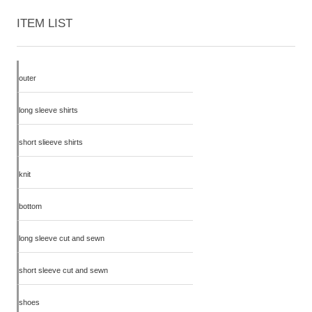
ITEM LIST
outer
long sleeve shirts
short slieeve shirts
knit
bottom
long sleeve cut and sewn
short sleeve cut and sewn
shoes