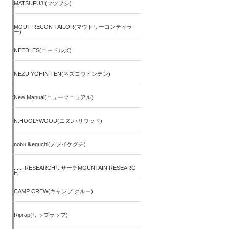
MATSUFUJI(マツフジ)
MOUT RECON TAILOR(マウトリーコンテイラ
ー)
NEEDLES(ニードルズ)
NEZU YOHIN TEN(ネズヨウヒンテン)
New Manual(ニューマニュアル)
N.HOOLYWOOD(エヌ.ハリウッド)
nobu ikeguchi(ノブイケグチ)
.......RESEARCHリサーチMOUNTAIN RESEARC
H
CAMP CREW(キャンプ クルー)
Riprap(リップラップ)