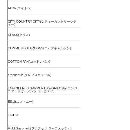
ATON(エイトン)
CITY COUNTRY CITY(シティーカントリーシテ
ィー)
CLASS(クラス)
COMME des GARCONS(コムデギャルソン)
COTTON PAN(コットンパン)
crepuscule(クレプスキュール)
ENGINEERED GARMENTS WORKADAY(エンジ
ニアードガーメンツ ワーカデイ)
ES.U(エス・ユー)
F/CE.®
F.LLI Gacometti(フラテッリ ジャコメッティ)