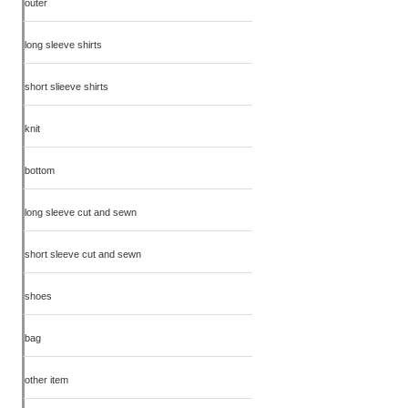
outer
long sleeve shirts
short slieeve shirts
knit
bottom
long sleeve cut and sewn
short sleeve cut and sewn
shoes
bag
other item