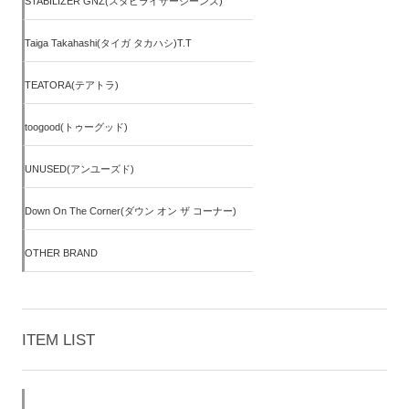
STABILIZER GNZ(スタビライザージーンズ)
Taiga Takahashi(タイガ タカハシ)T.T
TEATORA(テアトラ)
toogood(トゥーグッド)
UNUSED(アンユーズド)
Down On The Corner(ダウン オン ザ コーナー)
OTHER BRAND
ITEM LIST